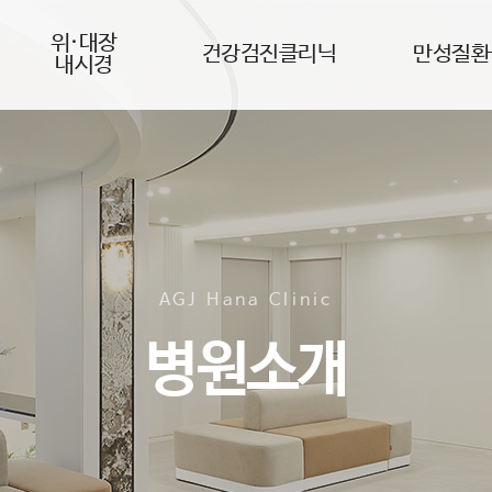
위·대장
건강검진클리닉
만성질환
내시경
AGJ Hana Clinic
병원소개